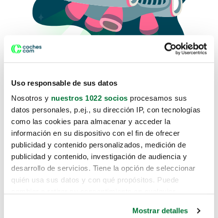
Uso responsable de sus datos
Nosotros y
nuestros 1022 socios
procesamos sus
datos personales, p.ej., su dirección IP, con tecnologías
como las cookies para almacenar y acceder la
Lo sentimos, no sabemos como
información en su dispositivo con el fin de ofrecer
te hemos traido hasta aquí.
publicidad y contenido personalizados, medición de
publicidad y contenido, investigación de audiencia y
desarrollo de servicios. Tiene la opción de seleccionar
Pero puedes encontrar el coche que estás
quién usa sus datos y con qué propósitos. Puede
buscando en alguno de estos enlaces:
cambiar o retirar su consentimiento en cualquier
momento desde la Declaración de cookies o clicando en
Coches nuevos
Mostrar detalles
el Menú de consentimiento.