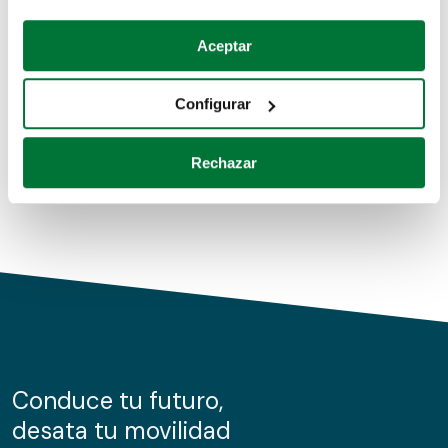
Coches de segunda mano
Si lo permite, también quisiéramos:
Aceptar
Recopilar información sobre su ubicación geográfica
Coches de km0
que puede tener una precisión de varios metros
Configurar
Coches de renting
Identificar su dispositivo analizándolo activamente
para buscar características específicas (huellas
Rechazar
digitales)
Obtenga más información sobre cómo se procesan sus
datos personales y establezca sus preferencias en la
sección de datos
. Puede cambiar o retirar su
consentimiento en cualquier momento en la Declaración
de cookies.
Las cookies de este sitio web se usan para personalizar
el contenido y los anuncios, ofrecer funciones de redes
sociales y analizar el tráfico. Además, compartimos
Conduce tu futuro,
información sobre el uso que haga del sitio web con
desata tu movilidad
nuestros partners de redes sociales, publicidad y análisis