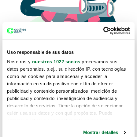
Uso responsable de sus datos
Nosotros y
nuestros 1022 socios
procesamos sus
datos personales, p.ej., su dirección IP, con tecnologías
como las cookies para almacenar y acceder la
Lo sentimos, no sabemos como
información en su dispositivo con el fin de ofrecer
te hemos traido hasta aquí.
publicidad y contenido personalizados, medición de
publicidad y contenido, investigación de audiencia y
desarrollo de servicios. Tiene la opción de seleccionar
Pero puedes encontrar el coche que estás
quién usa sus datos y con qué propósitos. Puede
buscando en alguno de estos enlaces:
cambiar o retirar su consentimiento en cualquier
momento desde la Declaración de cookies o clicando en
Coches nuevos
Mostrar detalles
el Menú de consentimiento.