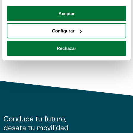
Coches de segunda mano
Si lo permite, también quisiéramos:
Aceptar
Recopilar información sobre su ubicación geográfica
Coches de km0
que puede tener una precisión de varios metros
Configurar
Coches de renting
Identificar su dispositivo analizándolo activamente
para buscar características específicas (huellas
Rechazar
digitales)
Obtenga más información sobre cómo se procesan sus
datos personales y establezca sus preferencias en la
sección de datos
. Puede cambiar o retirar su
consentimiento en cualquier momento en la Declaración
de cookies.
Las cookies de este sitio web se usan para personalizar
el contenido y los anuncios, ofrecer funciones de redes
sociales y analizar el tráfico. Además, compartimos
Conduce tu futuro,
información sobre el uso que haga del sitio web con
desata tu movilidad
nuestros partners de redes sociales, publicidad y análisis