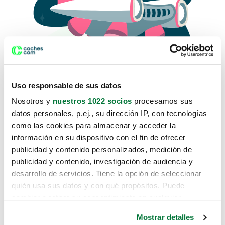
Uso responsable de sus datos
Nosotros y
nuestros 1022 socios
procesamos sus
datos personales, p.ej., su dirección IP, con tecnologías
como las cookies para almacenar y acceder la
Lo sentimos, no sabemos como
información en su dispositivo con el fin de ofrecer
te hemos traido hasta aquí.
publicidad y contenido personalizados, medición de
publicidad y contenido, investigación de audiencia y
desarrollo de servicios. Tiene la opción de seleccionar
Pero puedes encontrar el coche que estás
quién usa sus datos y con qué propósitos. Puede
buscando en alguno de estos enlaces:
cambiar o retirar su consentimiento en cualquier
momento desde la Declaración de cookies o clicando en
Coches nuevos
Mostrar detalles
el Menú de consentimiento.