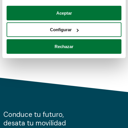
Coches de segunda mano
Si lo permite, también quisiéramos:
Aceptar
Recopilar información sobre su ubicación geográfica
Coches de km0
que puede tener una precisión de varios metros
Configurar
Coches de renting
Identificar su dispositivo analizándolo activamente
para buscar características específicas (huellas
Rechazar
digitales)
Obtenga más información sobre cómo se procesan sus
datos personales y establezca sus preferencias en la
sección de datos
. Puede cambiar o retirar su
consentimiento en cualquier momento en la Declaración
de cookies.
Las cookies de este sitio web se usan para personalizar
el contenido y los anuncios, ofrecer funciones de redes
sociales y analizar el tráfico. Además, compartimos
Conduce tu futuro,
información sobre el uso que haga del sitio web con
desata tu movilidad
nuestros partners de redes sociales, publicidad y análisis