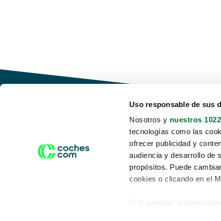
Uso responsable de sus 
Nosotros y
nuestros 1022
tecnologías como las cooki
Conduce tu futuro,
ofrecer publicidad y conte
desata tu movilidad
audiencia y desarrollo de 
propósitos. Puede cambiar
cookies o clicando en el 
Si lo permite, también qui
Acerca de nosotros
Aviso legal
Recopilar información