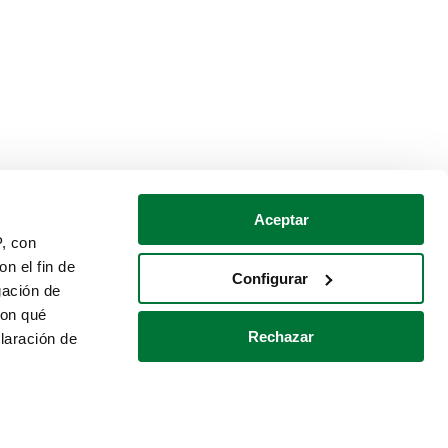
Aceptar
P, con
n el fin de
Configurar
gación de
con qué
Rechazar
laración de
Política de cookies
Contacto
 varios metros