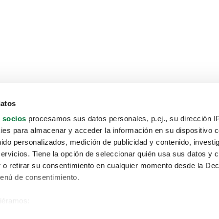
datos
 socios
procesamos sus datos personales, p.ej., su dirección I
es para almacenar y acceder la información en su dispositivo co
nido personalizados, medición de publicidad y contenido, investi
servicios. Tiene la opción de seleccionar quién usa sus datos y 
 o retirar su consentimiento en cualquier momento desde la Dec
Menú de consentimiento.
siéramos:
Aviso protección de datos
 sobre su ubicación geográfica que puede tener una precisión de