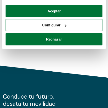
Coches de segunda mano
Si lo permite, también quisiéramos:
Aceptar
Recopilar información sobre su ubicación geográfica
Coches de km0
que puede tener una precisión de varios metros
Configurar
Coches de renting
Identificar su dispositivo analizándolo activamente
para buscar características específicas (huellas
Rechazar
digitales)
Obtenga más información sobre cómo se procesan sus
datos personales y establezca sus preferencias en la
sección de datos
. Puede cambiar o retirar su
consentimiento en cualquier momento en la Declaración
de cookies.
Las cookies de este sitio web se usan para personalizar
el contenido y los anuncios, ofrecer funciones de redes
sociales y analizar el tráfico. Además, compartimos
Conduce tu futuro,
información sobre el uso que haga del sitio web con
desata tu movilidad
nuestros partners de redes sociales, publicidad y análisis