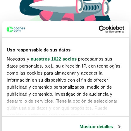
Uso responsable de sus datos
Nosotros y
nuestros 1022 socios
procesamos sus
datos personales, p.ej., su dirección IP, con tecnologías
como las cookies para almacenar y acceder la
Lo sentimos, no sabemos como
información en su dispositivo con el fin de ofrecer
te hemos traido hasta aquí.
publicidad y contenido personalizados, medición de
publicidad y contenido, investigación de audiencia y
desarrollo de servicios. Tiene la opción de seleccionar
Pero puedes encontrar el coche que estás
quién usa sus datos y con qué propósitos. Puede
buscando en alguno de estos enlaces:
cambiar o retirar su consentimiento en cualquier
momento desde la Declaración de cookies o clicando en
Coches nuevos
Mostrar detalles
el Menú de consentimiento.