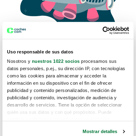
Uso responsable de sus datos
Nosotros y
nuestros 1022 socios
procesamos sus
datos personales, p.ej., su dirección IP, con tecnologías
como las cookies para almacenar y acceder la
Lo sentimos, no sabemos como
información en su dispositivo con el fin de ofrecer
te hemos traido hasta aquí.
publicidad y contenido personalizados, medición de
publicidad y contenido, investigación de audiencia y
desarrollo de servicios. Tiene la opción de seleccionar
Pero puedes encontrar el coche que estás
quién usa sus datos y con qué propósitos. Puede
buscando en alguno de estos enlaces:
cambiar o retirar su consentimiento en cualquier
momento desde la Declaración de cookies o clicando en
Coches nuevos
Mostrar detalles
el Menú de consentimiento.