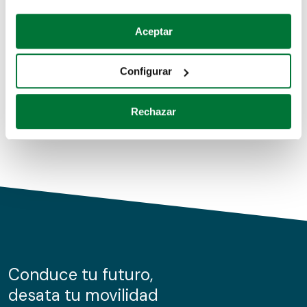
Coches de segunda mano
Si lo permite, también quisiéramos:
Aceptar
Recopilar información sobre su ubicación geográfica
Coches de km0
que puede tener una precisión de varios metros
Configurar
Coches de renting
Identificar su dispositivo analizándolo activamente
para buscar características específicas (huellas
Rechazar
digitales)
Obtenga más información sobre cómo se procesan sus
datos personales y establezca sus preferencias en la
sección de datos
. Puede cambiar o retirar su
consentimiento en cualquier momento en la Declaración
de cookies.
Las cookies de este sitio web se usan para personalizar
el contenido y los anuncios, ofrecer funciones de redes
sociales y analizar el tráfico. Además, compartimos
Conduce tu futuro,
información sobre el uso que haga del sitio web con
desata tu movilidad
nuestros partners de redes sociales, publicidad y análisis