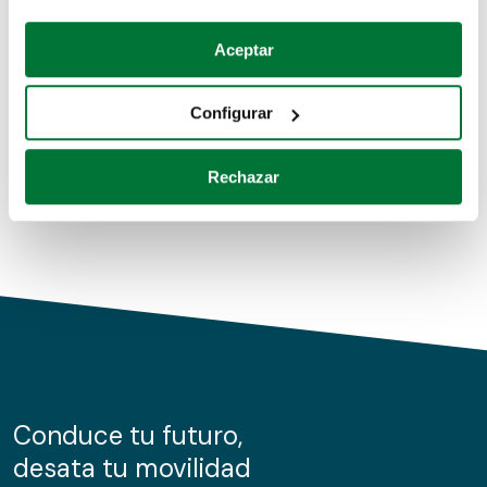
Coches de segunda mano
Si lo permite, también quisiéramos:
Aceptar
Recopilar información sobre su ubicación geográfica
Coches de km0
que puede tener una precisión de varios metros
Configurar
Coches de renting
Identificar su dispositivo analizándolo activamente
para buscar características específicas (huellas
Rechazar
digitales)
Obtenga más información sobre cómo se procesan sus
datos personales y establezca sus preferencias en la
sección de datos
. Puede cambiar o retirar su
consentimiento en cualquier momento en la Declaración
de cookies.
Las cookies de este sitio web se usan para personalizar
el contenido y los anuncios, ofrecer funciones de redes
sociales y analizar el tráfico. Además, compartimos
Conduce tu futuro,
información sobre el uso que haga del sitio web con
desata tu movilidad
nuestros partners de redes sociales, publicidad y análisis