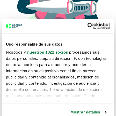
Uso responsable de sus datos
Nosotros y
nuestros 1022 socios
procesamos sus
datos personales, p.ej., su dirección IP, con tecnologías
como las cookies para almacenar y acceder la
Lo sentimos, no sabemos como
información en su dispositivo con el fin de ofrecer
te hemos traido hasta aquí.
publicidad y contenido personalizados, medición de
publicidad y contenido, investigación de audiencia y
desarrollo de servicios. Tiene la opción de seleccionar
Pero puedes encontrar el coche que estás
quién usa sus datos y con qué propósitos. Puede
buscando en alguno de estos enlaces:
cambiar o retirar su consentimiento en cualquier
momento desde la Declaración de cookies o clicando en
Coches nuevos
Mostrar detalles
el Menú de consentimiento.