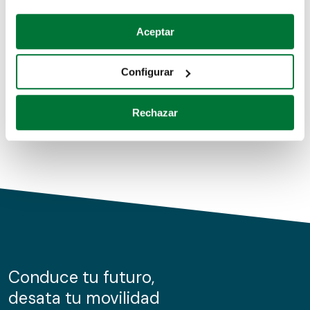
Coches de segunda mano
Si lo permite, también quisiéramos:
Aceptar
Recopilar información sobre su ubicación geográfica
Coches de km0
que puede tener una precisión de varios metros
Configurar
Coches de renting
Identificar su dispositivo analizándolo activamente
para buscar características específicas (huellas
Rechazar
digitales)
Obtenga más información sobre cómo se procesan sus
datos personales y establezca sus preferencias en la
sección de datos
. Puede cambiar o retirar su
consentimiento en cualquier momento en la Declaración
de cookies.
Las cookies de este sitio web se usan para personalizar
el contenido y los anuncios, ofrecer funciones de redes
sociales y analizar el tráfico. Además, compartimos
Conduce tu futuro,
información sobre el uso que haga del sitio web con
desata tu movilidad
nuestros partners de redes sociales, publicidad y análisis