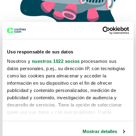
Uso responsable de sus datos
Nosotros y
nuestros 1022 socios
procesamos sus
datos personales, p.ej., su dirección IP, con tecnologías
como las cookies para almacenar y acceder la
Lo sentimos, no sabemos como
información en su dispositivo con el fin de ofrecer
te hemos traido hasta aquí.
publicidad y contenido personalizados, medición de
publicidad y contenido, investigación de audiencia y
desarrollo de servicios. Tiene la opción de seleccionar
Pero puedes encontrar el coche que estás
quién usa sus datos y con qué propósitos. Puede
buscando en alguno de estos enlaces:
cambiar o retirar su consentimiento en cualquier
momento desde la Declaración de cookies o clicando en
Coches nuevos
Mostrar detalles
el Menú de consentimiento.