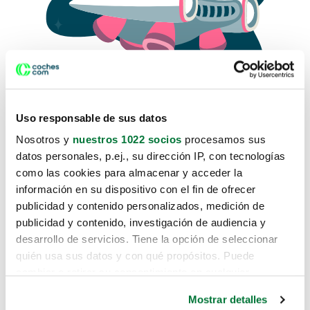
Uso responsable de sus datos
Nosotros y
nuestros 1022 socios
procesamos sus
datos personales, p.ej., su dirección IP, con tecnologías
como las cookies para almacenar y acceder la
Lo sentimos, no sabemos como
información en su dispositivo con el fin de ofrecer
te hemos traido hasta aquí.
publicidad y contenido personalizados, medición de
publicidad y contenido, investigación de audiencia y
desarrollo de servicios. Tiene la opción de seleccionar
Pero puedes encontrar el coche que estás
quién usa sus datos y con qué propósitos. Puede
buscando en alguno de estos enlaces:
cambiar o retirar su consentimiento en cualquier
momento desde la Declaración de cookies o clicando en
Coches nuevos
Mostrar detalles
el Menú de consentimiento.