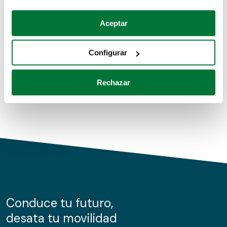
Coches de segunda mano
Si lo permite, también quisiéramos:
Aceptar
Recopilar información sobre su ubicación geográfica
Coches de km0
que puede tener una precisión de varios metros
Configurar
Coches de renting
Identificar su dispositivo analizándolo activamente
para buscar características específicas (huellas
Rechazar
digitales)
Obtenga más información sobre cómo se procesan sus
datos personales y establezca sus preferencias en la
sección de datos
. Puede cambiar o retirar su
consentimiento en cualquier momento en la Declaración
de cookies.
Las cookies de este sitio web se usan para personalizar
el contenido y los anuncios, ofrecer funciones de redes
sociales y analizar el tráfico. Además, compartimos
Conduce tu futuro,
información sobre el uso que haga del sitio web con
desata tu movilidad
nuestros partners de redes sociales, publicidad y análisis