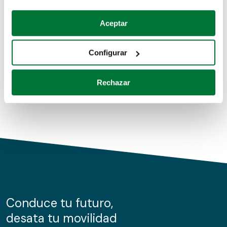
Coches de segunda mano
Si lo permite, también quisiéramos:
Aceptar
Recopilar información sobre su ubicación geográfica
Coches de km0
que puede tener una precisión de varios metros
Configurar
Coches de renting
Identificar su dispositivo analizándolo activamente
para buscar características específicas (huellas
Rechazar
digitales)
Obtenga más información sobre cómo se procesan sus
datos personales y establezca sus preferencias en la
sección de datos
. Puede cambiar o retirar su
consentimiento en cualquier momento en la Declaración
de cookies.
Las cookies de este sitio web se usan para personalizar
el contenido y los anuncios, ofrecer funciones de redes
sociales y analizar el tráfico. Además, compartimos
Conduce tu futuro,
información sobre el uso que haga del sitio web con
desata tu movilidad
nuestros partners de redes sociales, publicidad y análisis