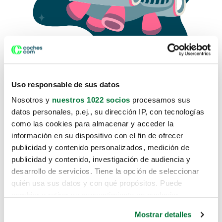
Uso responsable de sus datos
Nosotros y
nuestros 1022 socios
procesamos sus
datos personales, p.ej., su dirección IP, con tecnologías
como las cookies para almacenar y acceder la
Lo sentimos, no sabemos como
información en su dispositivo con el fin de ofrecer
te hemos traido hasta aquí.
publicidad y contenido personalizados, medición de
publicidad y contenido, investigación de audiencia y
desarrollo de servicios. Tiene la opción de seleccionar
Pero puedes encontrar el coche que estás
quién usa sus datos y con qué propósitos. Puede
buscando en alguno de estos enlaces:
cambiar o retirar su consentimiento en cualquier
momento desde la Declaración de cookies o clicando en
Coches nuevos
Mostrar detalles
el Menú de consentimiento.