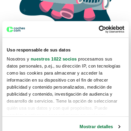
Uso responsable de sus datos
Nosotros y
nuestros 1022 socios
procesamos sus
datos personales, p.ej., su dirección IP, con tecnologías
como las cookies para almacenar y acceder la
Lo sentimos, no sabemos como
información en su dispositivo con el fin de ofrecer
te hemos traido hasta aquí.
publicidad y contenido personalizados, medición de
publicidad y contenido, investigación de audiencia y
desarrollo de servicios. Tiene la opción de seleccionar
Pero puedes encontrar el coche que estás
quién usa sus datos y con qué propósitos. Puede
buscando en alguno de estos enlaces:
cambiar o retirar su consentimiento en cualquier
momento desde la Declaración de cookies o clicando en
Coches nuevos
Mostrar detalles
el Menú de consentimiento.