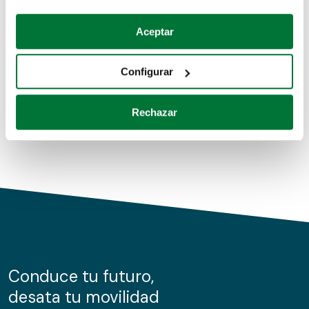
Coches de segunda mano
Si lo permite, también quisiéramos:
Aceptar
Recopilar información sobre su ubicación geográfica
Coches de km0
que puede tener una precisión de varios metros
Configurar
Coches de renting
Identificar su dispositivo analizándolo activamente
para buscar características específicas (huellas
Rechazar
digitales)
Obtenga más información sobre cómo se procesan sus
datos personales y establezca sus preferencias en la
sección de datos
. Puede cambiar o retirar su
consentimiento en cualquier momento en la Declaración
de cookies.
Las cookies de este sitio web se usan para personalizar
el contenido y los anuncios, ofrecer funciones de redes
sociales y analizar el tráfico. Además, compartimos
Conduce tu futuro,
información sobre el uso que haga del sitio web con
desata tu movilidad
nuestros partners de redes sociales, publicidad y análisis