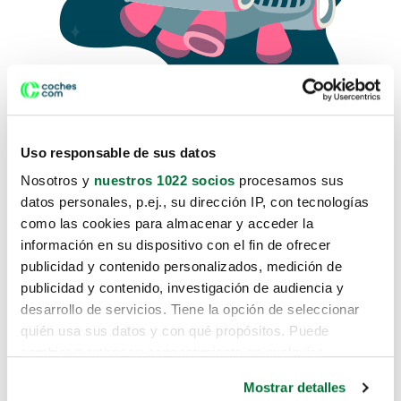
Uso responsable de sus datos
Nosotros y
nuestros 1022 socios
procesamos sus
datos personales, p.ej., su dirección IP, con tecnologías
como las cookies para almacenar y acceder la
Lo sentimos, no sabemos como
información en su dispositivo con el fin de ofrecer
te hemos traido hasta aquí.
publicidad y contenido personalizados, medición de
publicidad y contenido, investigación de audiencia y
desarrollo de servicios. Tiene la opción de seleccionar
Pero puedes encontrar el coche que estás
quién usa sus datos y con qué propósitos. Puede
buscando en alguno de estos enlaces:
cambiar o retirar su consentimiento en cualquier
momento desde la Declaración de cookies o clicando en
Coches nuevos
Mostrar detalles
el Menú de consentimiento.