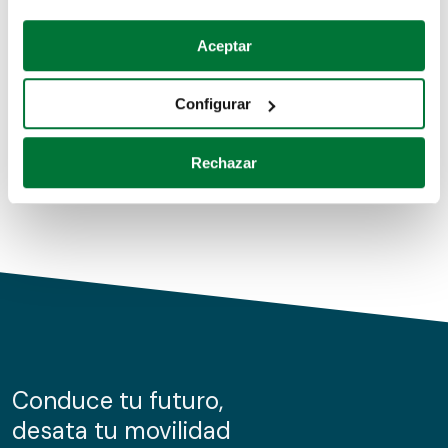
Coches de segunda mano
Si lo permite, también quisiéramos:
Aceptar
Recopilar información sobre su ubicación geográfica
Coches de km0
que puede tener una precisión de varios metros
Configurar
Coches de renting
Identificar su dispositivo analizándolo activamente
para buscar características específicas (huellas
Rechazar
digitales)
Obtenga más información sobre cómo se procesan sus
datos personales y establezca sus preferencias en la
sección de datos
. Puede cambiar o retirar su
consentimiento en cualquier momento en la Declaración
de cookies.
Las cookies de este sitio web se usan para personalizar
el contenido y los anuncios, ofrecer funciones de redes
sociales y analizar el tráfico. Además, compartimos
Conduce tu futuro,
información sobre el uso que haga del sitio web con
desata tu movilidad
nuestros partners de redes sociales, publicidad y análisis