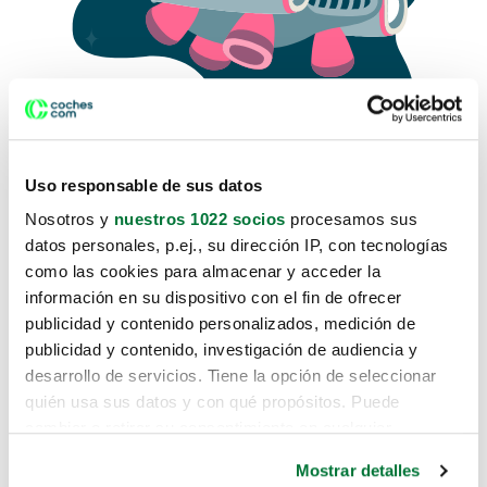
Uso responsable de sus datos
Nosotros y
nuestros 1022 socios
procesamos sus
datos personales, p.ej., su dirección IP, con tecnologías
como las cookies para almacenar y acceder la
Lo sentimos, no sabemos como
información en su dispositivo con el fin de ofrecer
te hemos traido hasta aquí.
publicidad y contenido personalizados, medición de
publicidad y contenido, investigación de audiencia y
desarrollo de servicios. Tiene la opción de seleccionar
Pero puedes encontrar el coche que estás
quién usa sus datos y con qué propósitos. Puede
buscando en alguno de estos enlaces:
cambiar o retirar su consentimiento en cualquier
momento desde la Declaración de cookies o clicando en
Coches nuevos
Mostrar detalles
el Menú de consentimiento.