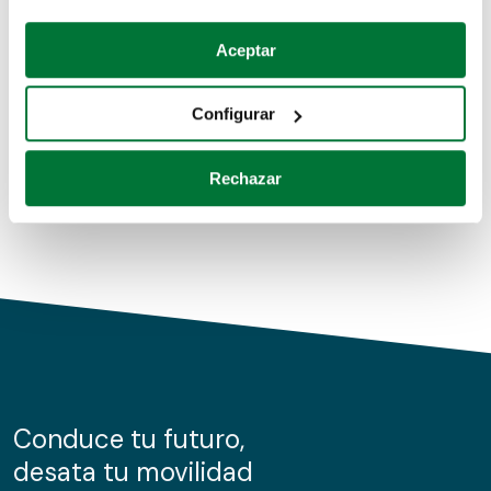
Coches de segunda mano
Si lo permite, también quisiéramos:
Aceptar
Recopilar información sobre su ubicación geográfica
Coches de km0
que puede tener una precisión de varios metros
Configurar
Coches de renting
Identificar su dispositivo analizándolo activamente
para buscar características específicas (huellas
Rechazar
digitales)
Obtenga más información sobre cómo se procesan sus
datos personales y establezca sus preferencias en la
sección de datos
. Puede cambiar o retirar su
consentimiento en cualquier momento en la Declaración
de cookies.
Las cookies de este sitio web se usan para personalizar
el contenido y los anuncios, ofrecer funciones de redes
sociales y analizar el tráfico. Además, compartimos
Conduce tu futuro,
información sobre el uso que haga del sitio web con
desata tu movilidad
nuestros partners de redes sociales, publicidad y análisis