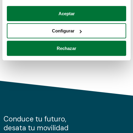
Coches de segunda mano
Si lo permite, también quisiéramos:
Aceptar
Recopilar información sobre su ubicación geográfica
Coches de km0
que puede tener una precisión de varios metros
Configurar
Coches de renting
Identificar su dispositivo analizándolo activamente
para buscar características específicas (huellas
Rechazar
digitales)
Obtenga más información sobre cómo se procesan sus
datos personales y establezca sus preferencias en la
sección de datos
. Puede cambiar o retirar su
consentimiento en cualquier momento en la Declaración
de cookies.
Las cookies de este sitio web se usan para personalizar
el contenido y los anuncios, ofrecer funciones de redes
sociales y analizar el tráfico. Además, compartimos
Conduce tu futuro,
información sobre el uso que haga del sitio web con
desata tu movilidad
nuestros partners de redes sociales, publicidad y análisis