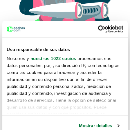
Uso responsable de sus datos
Nosotros y
nuestros 1022 socios
procesamos sus
datos personales, p.ej., su dirección IP, con tecnologías
como las cookies para almacenar y acceder la
Lo sentimos, no sabemos como
información en su dispositivo con el fin de ofrecer
te hemos traido hasta aquí.
publicidad y contenido personalizados, medición de
publicidad y contenido, investigación de audiencia y
desarrollo de servicios. Tiene la opción de seleccionar
Pero puedes encontrar el coche que estás
quién usa sus datos y con qué propósitos. Puede
buscando en alguno de estos enlaces:
cambiar o retirar su consentimiento en cualquier
momento desde la Declaración de cookies o clicando en
Coches nuevos
Mostrar detalles
el Menú de consentimiento.