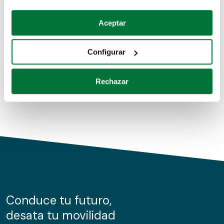
Coches de segunda mano
Si lo permite, también quisiéramos:
Aceptar
Recopilar información sobre su ubicación geográfica
Coches de km0
que puede tener una precisión de varios metros
Configurar
Coches de renting
Identificar su dispositivo analizándolo activamente
para buscar características específicas (huellas
Rechazar
digitales)
Obtenga más información sobre cómo se procesan sus
datos personales y establezca sus preferencias en la
sección de datos
. Puede cambiar o retirar su
consentimiento en cualquier momento en la Declaración
de cookies.
Las cookies de este sitio web se usan para personalizar
el contenido y los anuncios, ofrecer funciones de redes
sociales y analizar el tráfico. Además, compartimos
Conduce tu futuro,
información sobre el uso que haga del sitio web con
desata tu movilidad
nuestros partners de redes sociales, publicidad y análisis