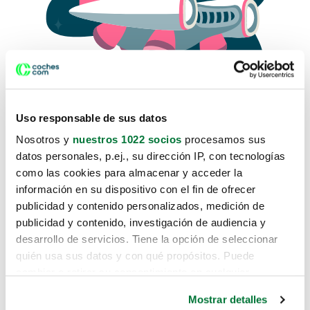
Uso responsable de sus datos
Nosotros y
nuestros 1022 socios
procesamos sus
datos personales, p.ej., su dirección IP, con tecnologías
como las cookies para almacenar y acceder la
Lo sentimos, no sabemos como
información en su dispositivo con el fin de ofrecer
te hemos traido hasta aquí.
publicidad y contenido personalizados, medición de
publicidad y contenido, investigación de audiencia y
desarrollo de servicios. Tiene la opción de seleccionar
Pero puedes encontrar el coche que estás
quién usa sus datos y con qué propósitos. Puede
buscando en alguno de estos enlaces:
cambiar o retirar su consentimiento en cualquier
momento desde la Declaración de cookies o clicando en
Coches nuevos
Mostrar detalles
el Menú de consentimiento.