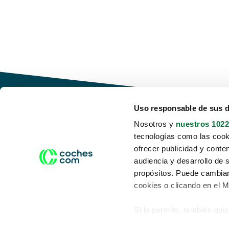
Uso responsable de sus 
Nosotros y
nuestros 1022
tecnologías como las cooki
Conduce tu futuro,
ofrecer publicidad y conte
desata tu movilidad
audiencia y desarrollo de 
propósitos. Puede cambiar
cookies o clicando en el 
Si lo permite, también qui
Acerca de nosotros
Aviso legal
Recopilar información