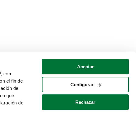
Aceptar
P, con
n el fin de
Configurar
gación de
con qué
Rechazar
laración de
Política de cookies
Contacto
 varios metros