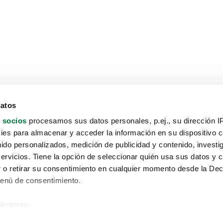
datos
 socios
procesamos sus datos personales, p.ej., su dirección I
es para almacenar y acceder la información en su dispositivo co
nido personalizados, medición de publicidad y contenido, investi
servicios. Tiene la opción de seleccionar quién usa sus datos y 
 o retirar su consentimiento en cualquier momento desde la Dec
Menú de consentimiento.
siéramos:
Aviso protección de datos
 sobre su ubicación geográfica que puede tener una precisión de