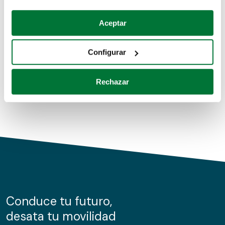
Coches de segunda mano
Si lo permite, también quisiéramos:
Aceptar
Recopilar información sobre su ubicación geográfica
Coches de km0
que puede tener una precisión de varios metros
Configurar
Coches de renting
Identificar su dispositivo analizándolo activamente
para buscar características específicas (huellas
Rechazar
digitales)
Obtenga más información sobre cómo se procesan sus
datos personales y establezca sus preferencias en la
sección de datos
. Puede cambiar o retirar su
consentimiento en cualquier momento en la Declaración
de cookies.
Las cookies de este sitio web se usan para personalizar
el contenido y los anuncios, ofrecer funciones de redes
sociales y analizar el tráfico. Además, compartimos
Conduce tu futuro,
información sobre el uso que haga del sitio web con
desata tu movilidad
nuestros partners de redes sociales, publicidad y análisis