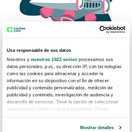
Uso responsable de sus datos
Nosotros y
nuestros 1022 socios
procesamos sus
datos personales, p.ej., su dirección IP, con tecnologías
como las cookies para almacenar y acceder la
Lo sentimos, no sabemos como
información en su dispositivo con el fin de ofrecer
te hemos traido hasta aquí.
publicidad y contenido personalizados, medición de
publicidad y contenido, investigación de audiencia y
desarrollo de servicios. Tiene la opción de seleccionar
Pero puedes encontrar el coche que estás
quién usa sus datos y con qué propósitos. Puede
buscando en alguno de estos enlaces:
cambiar o retirar su consentimiento en cualquier
momento desde la Declaración de cookies o clicando en
Coches nuevos
Mostrar detalles
el Menú de consentimiento.