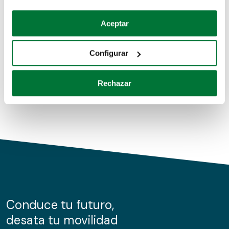
Coches de segunda mano
Si lo permite, también quisiéramos:
Aceptar
Recopilar información sobre su ubicación geográfica
Coches de km0
que puede tener una precisión de varios metros
Configurar
Coches de renting
Identificar su dispositivo analizándolo activamente
para buscar características específicas (huellas
Rechazar
digitales)
Obtenga más información sobre cómo se procesan sus
datos personales y establezca sus preferencias en la
sección de datos
. Puede cambiar o retirar su
consentimiento en cualquier momento en la Declaración
de cookies.
Las cookies de este sitio web se usan para personalizar
el contenido y los anuncios, ofrecer funciones de redes
sociales y analizar el tráfico. Además, compartimos
Conduce tu futuro,
información sobre el uso que haga del sitio web con
desata tu movilidad
nuestros partners de redes sociales, publicidad y análisis