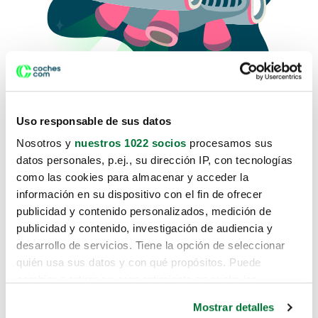
Uso responsable de sus datos
Nosotros y
nuestros 1022 socios
procesamos sus
datos personales, p.ej., su dirección IP, con tecnologías
como las cookies para almacenar y acceder la
Lo sentimos, no sabemos como
información en su dispositivo con el fin de ofrecer
te hemos traido hasta aquí.
publicidad y contenido personalizados, medición de
publicidad y contenido, investigación de audiencia y
desarrollo de servicios. Tiene la opción de seleccionar
Pero puedes encontrar el coche que estás
quién usa sus datos y con qué propósitos. Puede
buscando en alguno de estos enlaces:
cambiar o retirar su consentimiento en cualquier
momento desde la Declaración de cookies o clicando en
Coches nuevos
Mostrar detalles
el Menú de consentimiento.