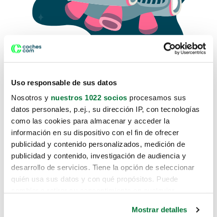
Uso responsable de sus datos
Nosotros y
nuestros 1022 socios
procesamos sus
datos personales, p.ej., su dirección IP, con tecnologías
como las cookies para almacenar y acceder la
Lo sentimos, no sabemos como
información en su dispositivo con el fin de ofrecer
te hemos traido hasta aquí.
publicidad y contenido personalizados, medición de
publicidad y contenido, investigación de audiencia y
desarrollo de servicios. Tiene la opción de seleccionar
Pero puedes encontrar el coche que estás
quién usa sus datos y con qué propósitos. Puede
buscando en alguno de estos enlaces:
cambiar o retirar su consentimiento en cualquier
momento desde la Declaración de cookies o clicando en
Coches nuevos
Mostrar detalles
el Menú de consentimiento.