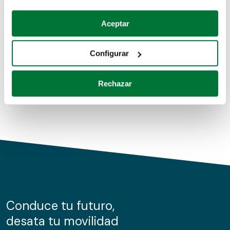
Coches de segunda mano
Si lo permite, también quisiéramos:
Aceptar
Recopilar información sobre su ubicación geográfica
Coches de km0
que puede tener una precisión de varios metros
Configurar
Coches de renting
Identificar su dispositivo analizándolo activamente
para buscar características específicas (huellas
Rechazar
digitales)
Obtenga más información sobre cómo se procesan sus
datos personales y establezca sus preferencias en la
sección de datos
. Puede cambiar o retirar su
consentimiento en cualquier momento en la Declaración
de cookies.
Las cookies de este sitio web se usan para personalizar
el contenido y los anuncios, ofrecer funciones de redes
sociales y analizar el tráfico. Además, compartimos
Conduce tu futuro,
información sobre el uso que haga del sitio web con
desata tu movilidad
nuestros partners de redes sociales, publicidad y análisis