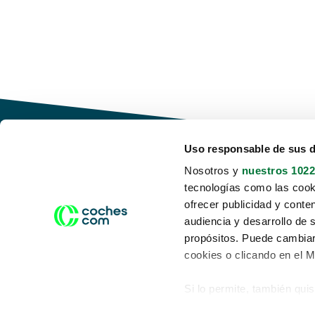
Uso responsable de sus 
Nosotros y
nuestros 1022
tecnologías como las cooki
Conduce tu futuro,
ofrecer publicidad y conte
desata tu movilidad
audiencia y desarrollo de 
propósitos. Puede cambiar
cookies o clicando en el 
Si lo permite, también qui
Acerca de nosotros
Aviso legal
Recopilar información