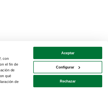
Aceptar
P, con
n el fin de
Configurar
gación de
con qué
Rechazar
laración de
Política de cookies
Contacto
 varios metros