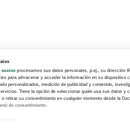
datos
 socios
procesamos sus datos personales, p.ej., su dirección I
es para almacenar y acceder la información en su dispositivo co
nido personalizados, medición de publicidad y contenido, investi
servicios. Tiene la opción de seleccionar quién usa sus datos y 
 o retirar su consentimiento en cualquier momento desde la Dec
Menú de consentimiento.
siéramos:
Aviso protección de datos
 sobre su ubicación geográfica que puede tener una precisión de