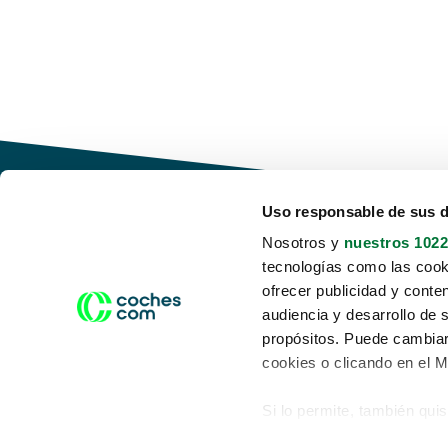
Uso responsable de sus 
Nosotros y
nuestros 1022
tecnologías como las cooki
Conduce tu futuro,
ofrecer publicidad y conte
desata tu movilidad
audiencia y desarrollo de 
propósitos. Puede cambiar
cookies o clicando en el 
Si lo permite, también qui
Acerca de nosotros
Aviso legal
Recopilar información