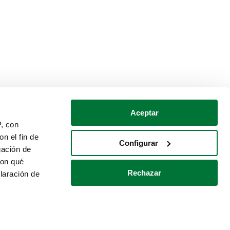
Aceptar
P, con
n el fin de
Configurar
gación de
con qué
Rechazar
laración de
Política de cookies
Contacto
 varios metros