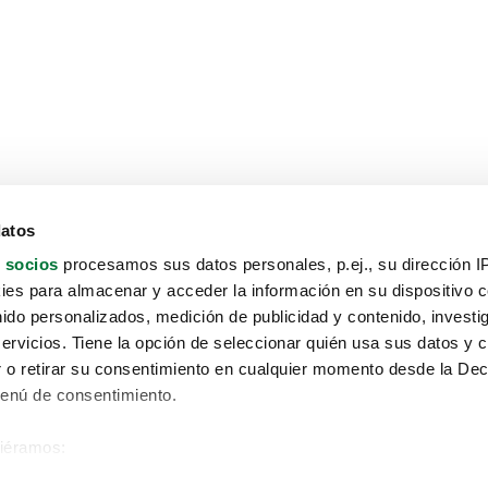
datos
 socios
procesamos sus datos personales, p.ej., su dirección I
es para almacenar y acceder la información en su dispositivo co
nido personalizados, medición de publicidad y contenido, investi
servicios. Tiene la opción de seleccionar quién usa sus datos y 
 o retirar su consentimiento en cualquier momento desde la Dec
Menú de consentimiento.
siéramos:
Aviso protección de datos
 sobre su ubicación geográfica que puede tener una precisión de