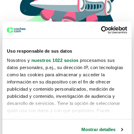
Uso responsable de sus datos
Nosotros y
nuestros 1022 socios
procesamos sus
datos personales, p.ej., su dirección IP, con tecnologías
como las cookies para almacenar y acceder la
Lo sentimos, no sabemos como
información en su dispositivo con el fin de ofrecer
te hemos traido hasta aquí.
publicidad y contenido personalizados, medición de
publicidad y contenido, investigación de audiencia y
desarrollo de servicios. Tiene la opción de seleccionar
Pero puedes encontrar el coche que estás
quién usa sus datos y con qué propósitos. Puede
buscando en alguno de estos enlaces:
cambiar o retirar su consentimiento en cualquier
momento desde la Declaración de cookies o clicando en
Coches nuevos
Mostrar detalles
el Menú de consentimiento.