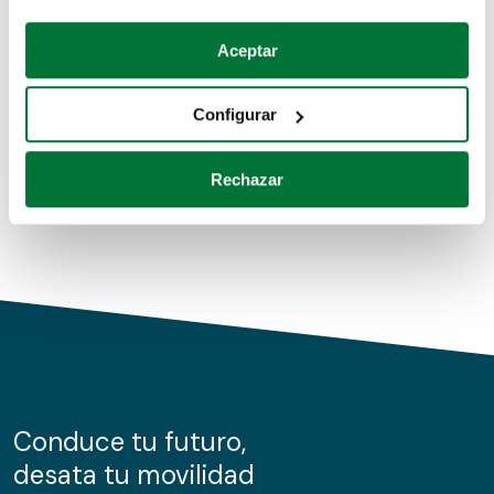
Coches de segunda mano
Si lo permite, también quisiéramos:
Aceptar
Recopilar información sobre su ubicación geográfica
Coches de km0
que puede tener una precisión de varios metros
Configurar
Coches de renting
Identificar su dispositivo analizándolo activamente
para buscar características específicas (huellas
Rechazar
digitales)
Obtenga más información sobre cómo se procesan sus
datos personales y establezca sus preferencias en la
sección de datos
. Puede cambiar o retirar su
consentimiento en cualquier momento en la Declaración
de cookies.
Las cookies de este sitio web se usan para personalizar
el contenido y los anuncios, ofrecer funciones de redes
sociales y analizar el tráfico. Además, compartimos
Conduce tu futuro,
información sobre el uso que haga del sitio web con
desata tu movilidad
nuestros partners de redes sociales, publicidad y análisis