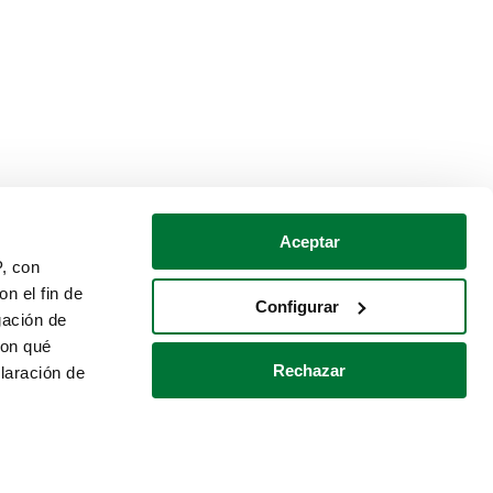
Aceptar
P, con
n el fin de
Configurar
gación de
con qué
Rechazar
laración de
Política de cookies
Contacto
 varios metros