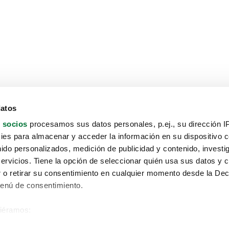
datos
 socios
procesamos sus datos personales, p.ej., su dirección I
es para almacenar y acceder la información en su dispositivo co
nido personalizados, medición de publicidad y contenido, investi
servicios. Tiene la opción de seleccionar quién usa sus datos y 
 o retirar su consentimiento en cualquier momento desde la Dec
Menú de consentimiento.
siéramos:
Aviso protección de datos
 sobre su ubicación geográfica que puede tener una precisión de