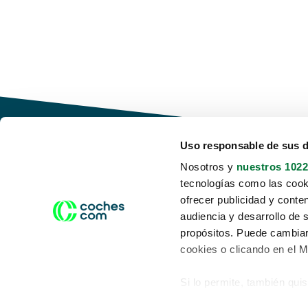
Uso responsable de sus 
Nosotros y
nuestros 1022
tecnologías como las cooki
Conduce tu futuro,
ofrecer publicidad y conte
desata tu movilidad
audiencia y desarrollo de 
propósitos. Puede cambiar
cookies o clicando en el 
Si lo permite, también qui
Acerca de nosotros
Aviso legal
Recopilar información