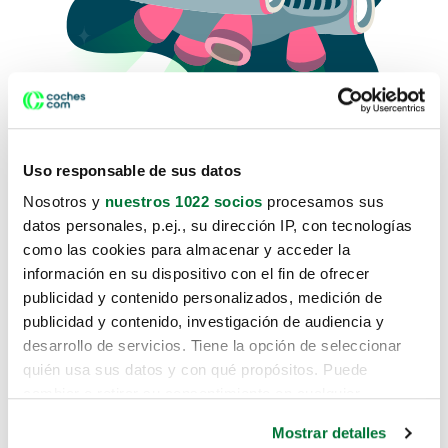
Uso responsable de sus datos
Nosotros y
nuestros 1022 socios
procesamos sus
datos personales, p.ej., su dirección IP, con tecnologías
como las cookies para almacenar y acceder la
Lo sentimos, no sabemos como
información en su dispositivo con el fin de ofrecer
te hemos traido hasta aquí.
publicidad y contenido personalizados, medición de
publicidad y contenido, investigación de audiencia y
desarrollo de servicios. Tiene la opción de seleccionar
Pero puedes encontrar el coche que estás
quién usa sus datos y con qué propósitos. Puede
buscando en alguno de estos enlaces:
cambiar o retirar su consentimiento en cualquier
momento desde la Declaración de cookies o clicando en
Coches nuevos
Mostrar detalles
el Menú de consentimiento.