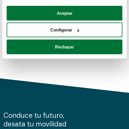
Coches de segunda mano
Si lo permite, también quisiéramos:
Aceptar
Recopilar información sobre su ubicación geográfica
Coches de km0
que puede tener una precisión de varios metros
Configurar
Coches de renting
Identificar su dispositivo analizándolo activamente
para buscar características específicas (huellas
Rechazar
digitales)
Obtenga más información sobre cómo se procesan sus
datos personales y establezca sus preferencias en la
sección de datos
. Puede cambiar o retirar su
consentimiento en cualquier momento en la Declaración
de cookies.
Las cookies de este sitio web se usan para personalizar
el contenido y los anuncios, ofrecer funciones de redes
sociales y analizar el tráfico. Además, compartimos
Conduce tu futuro,
información sobre el uso que haga del sitio web con
desata tu movilidad
nuestros partners de redes sociales, publicidad y análisis