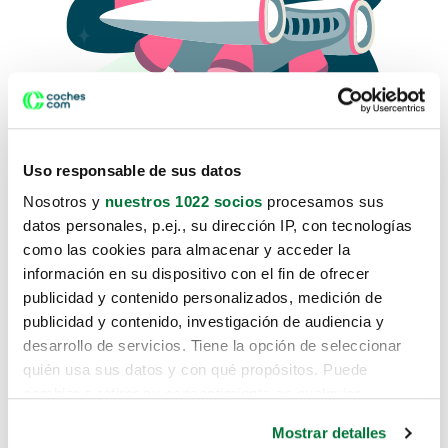
Uso responsable de sus datos
Nosotros y
nuestros 1022 socios
procesamos sus
datos personales, p.ej., su dirección IP, con tecnologías
como las cookies para almacenar y acceder la
Lo sentimos, no sabemos como
información en su dispositivo con el fin de ofrecer
te hemos traido hasta aquí.
publicidad y contenido personalizados, medición de
publicidad y contenido, investigación de audiencia y
desarrollo de servicios. Tiene la opción de seleccionar
Pero puedes encontrar el coche que estás
quién usa sus datos y con qué propósitos. Puede
buscando en alguno de estos enlaces:
cambiar o retirar su consentimiento en cualquier
momento desde la Declaración de cookies o clicando en
Coches nuevos
Mostrar detalles
el Menú de consentimiento.