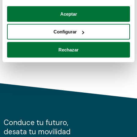
Coches de segunda mano
Si lo permite, también quisiéramos:
Aceptar
Recopilar información sobre su ubicación geográfica
Coches de km0
que puede tener una precisión de varios metros
Configurar
Coches de renting
Identificar su dispositivo analizándolo activamente
para buscar características específicas (huellas
Rechazar
digitales)
Obtenga más información sobre cómo se procesan sus
datos personales y establezca sus preferencias en la
sección de datos
. Puede cambiar o retirar su
consentimiento en cualquier momento en la Declaración
de cookies.
Las cookies de este sitio web se usan para personalizar
el contenido y los anuncios, ofrecer funciones de redes
sociales y analizar el tráfico. Además, compartimos
Conduce tu futuro,
información sobre el uso que haga del sitio web con
desata tu movilidad
nuestros partners de redes sociales, publicidad y análisis