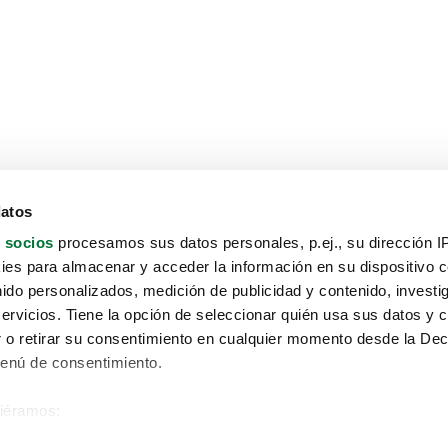
datos
 socios
procesamos sus datos personales, p.ej., su dirección I
es para almacenar y acceder la información en su dispositivo co
nido personalizados, medición de publicidad y contenido, investi
servicios. Tiene la opción de seleccionar quién usa sus datos y 
 o retirar su consentimiento en cualquier momento desde la Dec
Menú de consentimiento.
siéramos:
Aviso protección de datos
 sobre su ubicación geográfica que puede tener una precisión de