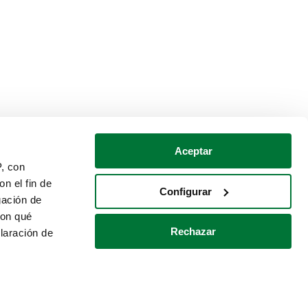
Aceptar
P, con
n el fin de
Configurar
gación de
con qué
Rechazar
laración de
Política de cookies
Contacto
 varios metros