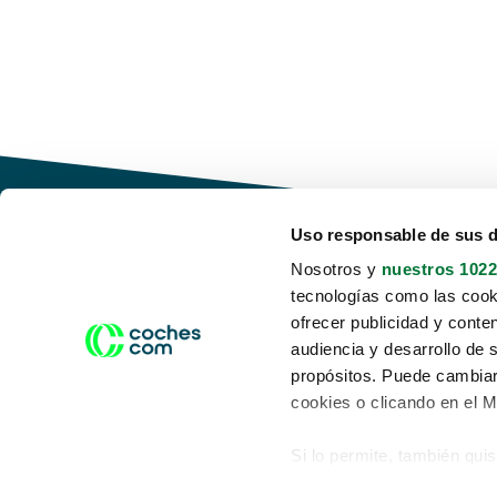
Uso responsable de sus 
Nosotros y
nuestros 1022
tecnologías como las cooki
Conduce tu futuro,
ofrecer publicidad y conte
desata tu movilidad
audiencia y desarrollo de 
propósitos. Puede cambiar
cookies o clicando en el 
Si lo permite, también qui
Acerca de nosotros
Aviso legal
Recopilar información