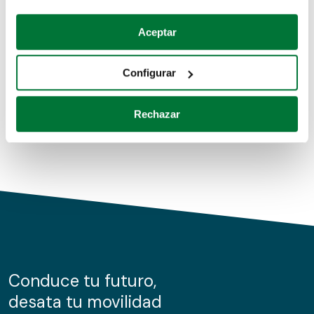
Coches de segunda mano
Si lo permite, también quisiéramos:
Aceptar
Recopilar información sobre su ubicación geográfica
Coches de km0
que puede tener una precisión de varios metros
Configurar
Coches de renting
Identificar su dispositivo analizándolo activamente
para buscar características específicas (huellas
Rechazar
digitales)
Obtenga más información sobre cómo se procesan sus
datos personales y establezca sus preferencias en la
sección de datos
. Puede cambiar o retirar su
consentimiento en cualquier momento en la Declaración
de cookies.
Las cookies de este sitio web se usan para personalizar
el contenido y los anuncios, ofrecer funciones de redes
sociales y analizar el tráfico. Además, compartimos
Conduce tu futuro,
información sobre el uso que haga del sitio web con
desata tu movilidad
nuestros partners de redes sociales, publicidad y análisis