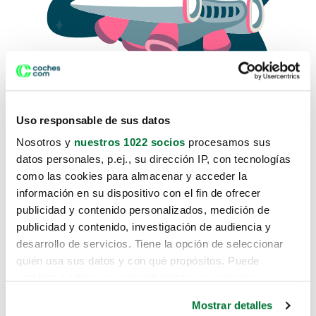
Uso responsable de sus datos
Nosotros y
nuestros 1022 socios
procesamos sus
datos personales, p.ej., su dirección IP, con tecnologías
como las cookies para almacenar y acceder la
Lo sentimos, no sabemos como
información en su dispositivo con el fin de ofrecer
te hemos traido hasta aquí.
publicidad y contenido personalizados, medición de
publicidad y contenido, investigación de audiencia y
desarrollo de servicios. Tiene la opción de seleccionar
Pero puedes encontrar el coche que estás
quién usa sus datos y con qué propósitos. Puede
buscando en alguno de estos enlaces:
cambiar o retirar su consentimiento en cualquier
momento desde la Declaración de cookies o clicando en
Coches nuevos
Mostrar detalles
el Menú de consentimiento.