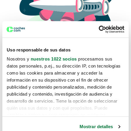
Uso responsable de sus datos
Nosotros y
nuestros 1022 socios
procesamos sus
datos personales, p.ej., su dirección IP, con tecnologías
como las cookies para almacenar y acceder la
Lo sentimos, no sabemos como
información en su dispositivo con el fin de ofrecer
te hemos traido hasta aquí.
publicidad y contenido personalizados, medición de
publicidad y contenido, investigación de audiencia y
desarrollo de servicios. Tiene la opción de seleccionar
Pero puedes encontrar el coche que estás
quién usa sus datos y con qué propósitos. Puede
buscando en alguno de estos enlaces:
cambiar o retirar su consentimiento en cualquier
momento desde la Declaración de cookies o clicando en
Coches nuevos
Mostrar detalles
el Menú de consentimiento.