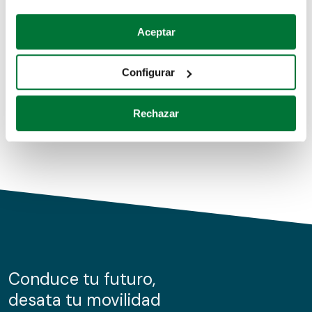
Coches de segunda mano
Si lo permite, también quisiéramos:
Aceptar
Recopilar información sobre su ubicación geográfica
Coches de km0
que puede tener una precisión de varios metros
Configurar
Coches de renting
Identificar su dispositivo analizándolo activamente
para buscar características específicas (huellas
Rechazar
digitales)
Obtenga más información sobre cómo se procesan sus
datos personales y establezca sus preferencias en la
sección de datos
. Puede cambiar o retirar su
consentimiento en cualquier momento en la Declaración
de cookies.
Las cookies de este sitio web se usan para personalizar
el contenido y los anuncios, ofrecer funciones de redes
sociales y analizar el tráfico. Además, compartimos
Conduce tu futuro,
información sobre el uso que haga del sitio web con
desata tu movilidad
nuestros partners de redes sociales, publicidad y análisis