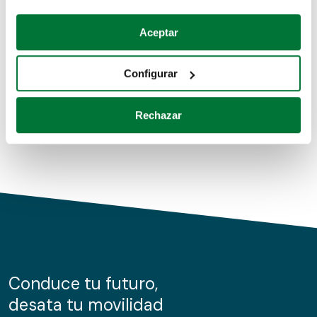
Coches de segunda mano
Si lo permite, también quisiéramos:
Aceptar
Recopilar información sobre su ubicación geográfica
Coches de km0
que puede tener una precisión de varios metros
Configurar
Coches de renting
Identificar su dispositivo analizándolo activamente
para buscar características específicas (huellas
Rechazar
digitales)
Obtenga más información sobre cómo se procesan sus
datos personales y establezca sus preferencias en la
sección de datos
. Puede cambiar o retirar su
consentimiento en cualquier momento en la Declaración
de cookies.
Las cookies de este sitio web se usan para personalizar
el contenido y los anuncios, ofrecer funciones de redes
sociales y analizar el tráfico. Además, compartimos
Conduce tu futuro,
información sobre el uso que haga del sitio web con
desata tu movilidad
nuestros partners de redes sociales, publicidad y análisis