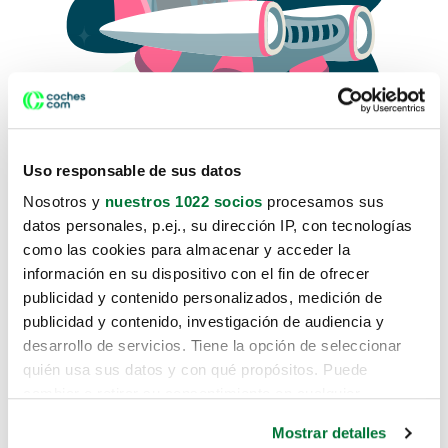
Uso responsable de sus datos
Nosotros y
nuestros 1022 socios
procesamos sus
datos personales, p.ej., su dirección IP, con tecnologías
como las cookies para almacenar y acceder la
Lo sentimos, no sabemos como
información en su dispositivo con el fin de ofrecer
te hemos traido hasta aquí.
publicidad y contenido personalizados, medición de
publicidad y contenido, investigación de audiencia y
desarrollo de servicios. Tiene la opción de seleccionar
Pero puedes encontrar el coche que estás
quién usa sus datos y con qué propósitos. Puede
buscando en alguno de estos enlaces:
cambiar o retirar su consentimiento en cualquier
momento desde la Declaración de cookies o clicando en
Coches nuevos
Mostrar detalles
el Menú de consentimiento.