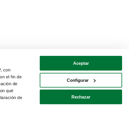
Aceptar
P, con
n el fin de
Configurar
gación de
con qué
Rechazar
laración de
Política de cookies
Contacto
 varios metros