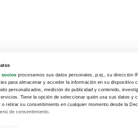
datos
 socios
procesamos sus datos personales, p.ej., su dirección I
es para almacenar y acceder la información en su dispositivo co
nido personalizados, medición de publicidad y contenido, investi
servicios. Tiene la opción de seleccionar quién usa sus datos y 
 o retirar su consentimiento en cualquier momento desde la Dec
Menú de consentimiento.
siéramos:
Aviso protección de datos
 sobre su ubicación geográfica que puede tener una precisión de