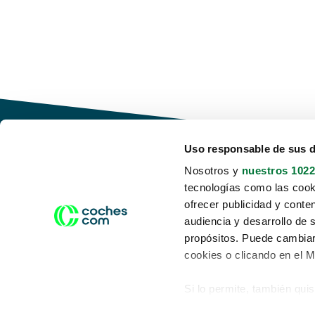
Uso responsable de sus 
Nosotros y
nuestros 1022
tecnologías como las cooki
Conduce tu futuro,
ofrecer publicidad y conte
desata tu movilidad
audiencia y desarrollo de 
propósitos. Puede cambiar
cookies o clicando en el 
Si lo permite, también qui
Acerca de nosotros
Aviso legal
Recopilar información