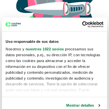
Uso responsable de sus datos
Nosotros y
nuestros 1022 socios
procesamos sus
datos personales, p.ej., su dirección IP, con tecnologías
como las cookies para almacenar y acceder la
Lo sentimos, no sabemos como
información en su dispositivo con el fin de ofrecer
te hemos traido hasta aquí.
publicidad y contenido personalizados, medición de
publicidad y contenido, investigación de audiencia y
desarrollo de servicios. Tiene la opción de seleccionar
Pero puedes encontrar el coche que estás
quién usa sus datos y con qué propósitos. Puede
buscando en alguno de estos enlaces:
cambiar o retirar su consentimiento en cualquier
momento desde la Declaración de cookies o clicando en
Coches nuevos
Mostrar detalles
el Menú de consentimiento.