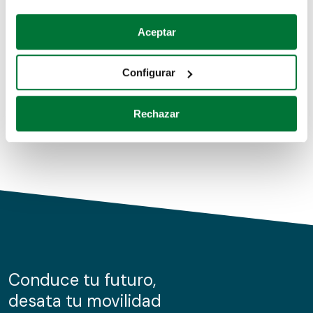
Coches de segunda mano
Si lo permite, también quisiéramos:
Aceptar
Recopilar información sobre su ubicación geográfica
Coches de km0
que puede tener una precisión de varios metros
Configurar
Coches de renting
Identificar su dispositivo analizándolo activamente
para buscar características específicas (huellas
Rechazar
digitales)
Obtenga más información sobre cómo se procesan sus
datos personales y establezca sus preferencias en la
sección de datos
. Puede cambiar o retirar su
consentimiento en cualquier momento en la Declaración
de cookies.
Las cookies de este sitio web se usan para personalizar
el contenido y los anuncios, ofrecer funciones de redes
sociales y analizar el tráfico. Además, compartimos
Conduce tu futuro,
información sobre el uso que haga del sitio web con
desata tu movilidad
nuestros partners de redes sociales, publicidad y análisis