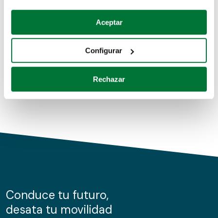
Coches de segunda mano
Si lo permite, también quisiéramos:
Aceptar
Recopilar información sobre su ubicación geográfica
Coches de km0
que puede tener una precisión de varios metros
Configurar
Coches de renting
Identificar su dispositivo analizándolo activamente
para buscar características específicas (huellas
Rechazar
digitales)
Obtenga más información sobre cómo se procesan sus
datos personales y establezca sus preferencias en la
sección de datos
. Puede cambiar o retirar su
consentimiento en cualquier momento en la Declaración
de cookies.
Las cookies de este sitio web se usan para personalizar
el contenido y los anuncios, ofrecer funciones de redes
sociales y analizar el tráfico. Además, compartimos
Conduce tu futuro,
información sobre el uso que haga del sitio web con
desata tu movilidad
nuestros partners de redes sociales, publicidad y análisis