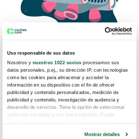
Uso responsable de sus datos
Nosotros y
nuestros 1022 socios
procesamos sus
datos personales, p.ej., su dirección IP, con tecnologías
como las cookies para almacenar y acceder la
Lo sentimos, no sabemos como
información en su dispositivo con el fin de ofrecer
te hemos traido hasta aquí.
publicidad y contenido personalizados, medición de
publicidad y contenido, investigación de audiencia y
desarrollo de servicios. Tiene la opción de seleccionar
Pero puedes encontrar el coche que estás
quién usa sus datos y con qué propósitos. Puede
buscando en alguno de estos enlaces:
cambiar o retirar su consentimiento en cualquier
momento desde la Declaración de cookies o clicando en
Coches nuevos
Mostrar detalles
el Menú de consentimiento.