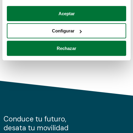
Coches de segunda mano
Si lo permite, también quisiéramos:
Aceptar
Recopilar información sobre su ubicación geográfica
Coches de km0
que puede tener una precisión de varios metros
Configurar
Coches de renting
Identificar su dispositivo analizándolo activamente
para buscar características específicas (huellas
Rechazar
digitales)
Obtenga más información sobre cómo se procesan sus
datos personales y establezca sus preferencias en la
sección de datos
. Puede cambiar o retirar su
consentimiento en cualquier momento en la Declaración
de cookies.
Las cookies de este sitio web se usan para personalizar
el contenido y los anuncios, ofrecer funciones de redes
sociales y analizar el tráfico. Además, compartimos
Conduce tu futuro,
información sobre el uso que haga del sitio web con
desata tu movilidad
nuestros partners de redes sociales, publicidad y análisis