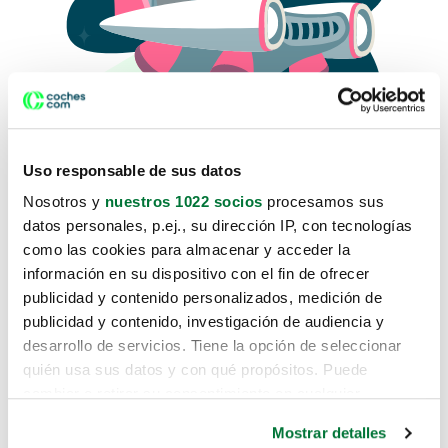
Uso responsable de sus datos
Nosotros y
nuestros 1022 socios
procesamos sus
datos personales, p.ej., su dirección IP, con tecnologías
como las cookies para almacenar y acceder la
Lo sentimos, no sabemos como
información en su dispositivo con el fin de ofrecer
te hemos traido hasta aquí.
publicidad y contenido personalizados, medición de
publicidad y contenido, investigación de audiencia y
desarrollo de servicios. Tiene la opción de seleccionar
Pero puedes encontrar el coche que estás
quién usa sus datos y con qué propósitos. Puede
buscando en alguno de estos enlaces:
cambiar o retirar su consentimiento en cualquier
momento desde la Declaración de cookies o clicando en
Coches nuevos
Mostrar detalles
el Menú de consentimiento.