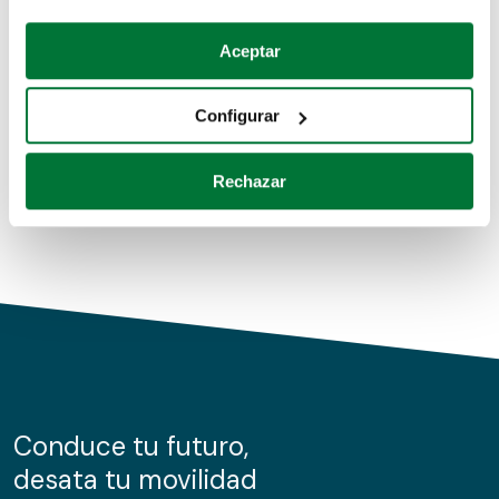
Coches de segunda mano
Si lo permite, también quisiéramos:
Aceptar
Recopilar información sobre su ubicación geográfica
Coches de km0
que puede tener una precisión de varios metros
Configurar
Coches de renting
Identificar su dispositivo analizándolo activamente
para buscar características específicas (huellas
Rechazar
digitales)
Obtenga más información sobre cómo se procesan sus
datos personales y establezca sus preferencias en la
sección de datos
. Puede cambiar o retirar su
consentimiento en cualquier momento en la Declaración
de cookies.
Las cookies de este sitio web se usan para personalizar
el contenido y los anuncios, ofrecer funciones de redes
sociales y analizar el tráfico. Además, compartimos
Conduce tu futuro,
información sobre el uso que haga del sitio web con
desata tu movilidad
nuestros partners de redes sociales, publicidad y análisis