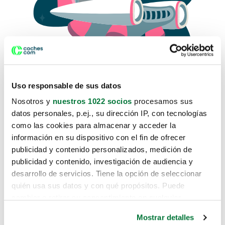
Uso responsable de sus datos
Nosotros y
nuestros 1022 socios
procesamos sus
datos personales, p.ej., su dirección IP, con tecnologías
como las cookies para almacenar y acceder la
Lo sentimos, no sabemos como
información en su dispositivo con el fin de ofrecer
te hemos traido hasta aquí.
publicidad y contenido personalizados, medición de
publicidad y contenido, investigación de audiencia y
desarrollo de servicios. Tiene la opción de seleccionar
Pero puedes encontrar el coche que estás
quién usa sus datos y con qué propósitos. Puede
buscando en alguno de estos enlaces:
cambiar o retirar su consentimiento en cualquier
momento desde la Declaración de cookies o clicando en
Coches nuevos
Mostrar detalles
el Menú de consentimiento.