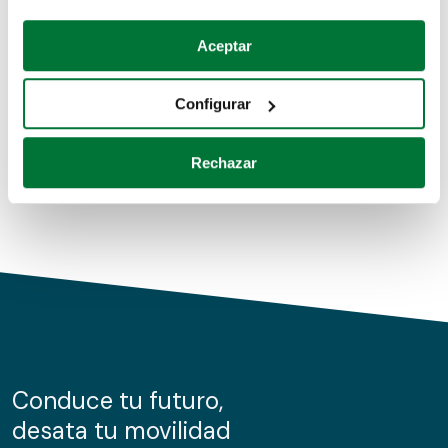
Coches de segunda mano
Si lo permite, también quisiéramos:
Aceptar
Recopilar información sobre su ubicación geográfica
Coches de km0
que puede tener una precisión de varios metros
Configurar
Coches de renting
Identificar su dispositivo analizándolo activamente
para buscar características específicas (huellas
Rechazar
digitales)
Obtenga más información sobre cómo se procesan sus
datos personales y establezca sus preferencias en la
sección de datos
. Puede cambiar o retirar su
consentimiento en cualquier momento en la Declaración
de cookies.
Las cookies de este sitio web se usan para personalizar
el contenido y los anuncios, ofrecer funciones de redes
sociales y analizar el tráfico. Además, compartimos
Conduce tu futuro,
información sobre el uso que haga del sitio web con
desata tu movilidad
nuestros partners de redes sociales, publicidad y análisis