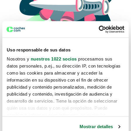
Uso responsable de sus datos
Nosotros y
nuestros 1022 socios
procesamos sus
datos personales, p.ej., su dirección IP, con tecnologías
como las cookies para almacenar y acceder la
Lo sentimos, no sabemos como
información en su dispositivo con el fin de ofrecer
te hemos traido hasta aquí.
publicidad y contenido personalizados, medición de
publicidad y contenido, investigación de audiencia y
desarrollo de servicios. Tiene la opción de seleccionar
Pero puedes encontrar el coche que estás
quién usa sus datos y con qué propósitos. Puede
buscando en alguno de estos enlaces:
cambiar o retirar su consentimiento en cualquier
momento desde la Declaración de cookies o clicando en
Coches nuevos
Mostrar detalles
el Menú de consentimiento.