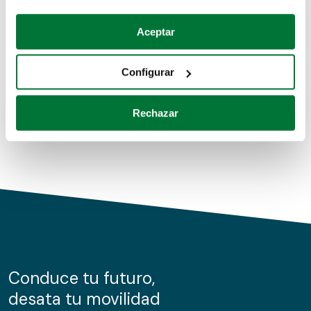
Coches de segunda mano
Si lo permite, también quisiéramos:
Aceptar
Recopilar información sobre su ubicación geográfica
Coches de km0
que puede tener una precisión de varios metros
Configurar
Coches de renting
Identificar su dispositivo analizándolo activamente
para buscar características específicas (huellas
Rechazar
digitales)
Obtenga más información sobre cómo se procesan sus
datos personales y establezca sus preferencias en la
sección de datos
. Puede cambiar o retirar su
consentimiento en cualquier momento en la Declaración
de cookies.
Las cookies de este sitio web se usan para personalizar
el contenido y los anuncios, ofrecer funciones de redes
sociales y analizar el tráfico. Además, compartimos
Conduce tu futuro,
información sobre el uso que haga del sitio web con
desata tu movilidad
nuestros partners de redes sociales, publicidad y análisis