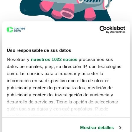
Uso responsable de sus datos
Nosotros y
nuestros 1022 socios
procesamos sus
datos personales, p.ej., su dirección IP, con tecnologías
como las cookies para almacenar y acceder la
Lo sentimos, no sabemos como
información en su dispositivo con el fin de ofrecer
te hemos traido hasta aquí.
publicidad y contenido personalizados, medición de
publicidad y contenido, investigación de audiencia y
desarrollo de servicios. Tiene la opción de seleccionar
Pero puedes encontrar el coche que estás
quién usa sus datos y con qué propósitos. Puede
buscando en alguno de estos enlaces:
cambiar o retirar su consentimiento en cualquier
momento desde la Declaración de cookies o clicando en
Coches nuevos
Mostrar detalles
el Menú de consentimiento.