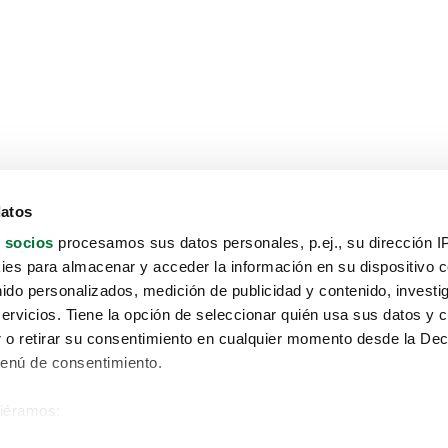
datos
 socios
procesamos sus datos personales, p.ej., su dirección I
es para almacenar y acceder la información en su dispositivo co
nido personalizados, medición de publicidad y contenido, investi
servicios. Tiene la opción de seleccionar quién usa sus datos y 
 o retirar su consentimiento en cualquier momento desde la Dec
Menú de consentimiento.
siéramos:
Aviso protección de datos
 sobre su ubicación geográfica que puede tener una precisión de