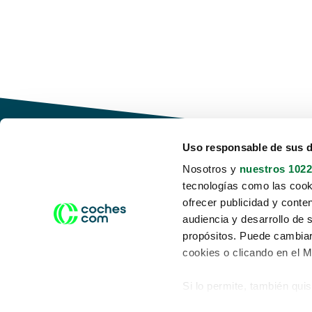
Uso responsable de sus 
Nosotros y
nuestros 1022
tecnologías como las cooki
Conduce tu futuro,
ofrecer publicidad y conte
desata tu movilidad
audiencia y desarrollo de 
propósitos. Puede cambiar
cookies o clicando en el 
Si lo permite, también qui
Acerca de nosotros
Aviso legal
Recopilar información