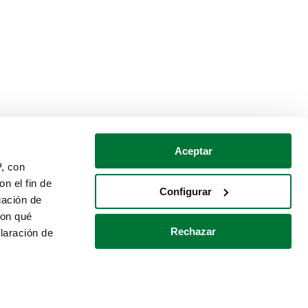
Aceptar
P, con
n el fin de
Configurar
gación de
con qué
Rechazar
laración de
Política de cookies
Contacto
 varios metros