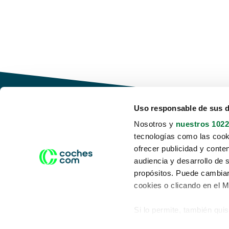
Uso responsable de sus 
Nosotros y
nuestros 1022
tecnologías como las cooki
Conduce tu futuro,
ofrecer publicidad y conte
desata tu movilidad
audiencia y desarrollo de 
propósitos. Puede cambiar
cookies o clicando en el 
Si lo permite, también qui
Acerca de nosotros
Aviso legal
Recopilar información