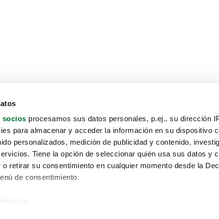
datos
 socios
procesamos sus datos personales, p.ej., su dirección I
es para almacenar y acceder la información en su dispositivo co
nido personalizados, medición de publicidad y contenido, investi
servicios. Tiene la opción de seleccionar quién usa sus datos y 
 o retirar su consentimiento en cualquier momento desde la Dec
Menú de consentimiento.
siéramos:
Aviso protección de datos
 sobre su ubicación geográfica que puede tener una precisión de