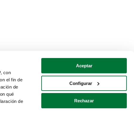
Aceptar
P, con
n el fin de
Configurar
gación de
con qué
Rechazar
laración de
Política de cookies
Contacto
 varios metros