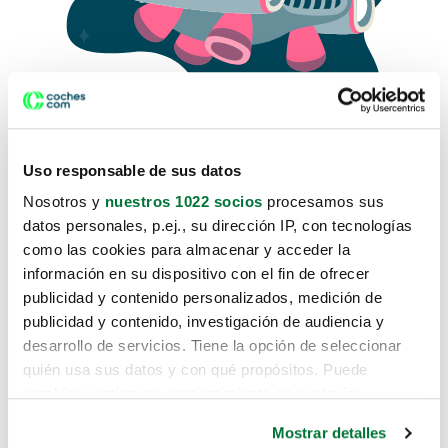
Uso responsable de sus datos
Nosotros y
nuestros 1022 socios
procesamos sus
datos personales, p.ej., su dirección IP, con tecnologías
como las cookies para almacenar y acceder la
Lo sentimos, no sabemos como
información en su dispositivo con el fin de ofrecer
te hemos traido hasta aquí.
publicidad y contenido personalizados, medición de
publicidad y contenido, investigación de audiencia y
desarrollo de servicios. Tiene la opción de seleccionar
Pero puedes encontrar el coche que estás
quién usa sus datos y con qué propósitos. Puede
buscando en alguno de estos enlaces:
cambiar o retirar su consentimiento en cualquier
momento desde la Declaración de cookies o clicando en
Coches nuevos
Mostrar detalles
el Menú de consentimiento.