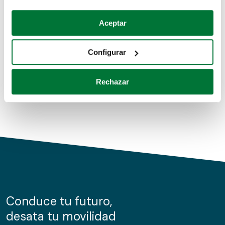
Coches de segunda mano
Si lo permite, también quisiéramos:
Aceptar
Recopilar información sobre su ubicación geográfica
Coches de km0
que puede tener una precisión de varios metros
Configurar
Coches de renting
Identificar su dispositivo analizándolo activamente
para buscar características específicas (huellas
Rechazar
digitales)
Obtenga más información sobre cómo se procesan sus
datos personales y establezca sus preferencias en la
sección de datos
. Puede cambiar o retirar su
consentimiento en cualquier momento en la Declaración
de cookies.
Las cookies de este sitio web se usan para personalizar
el contenido y los anuncios, ofrecer funciones de redes
sociales y analizar el tráfico. Además, compartimos
Conduce tu futuro,
información sobre el uso que haga del sitio web con
desata tu movilidad
nuestros partners de redes sociales, publicidad y análisis