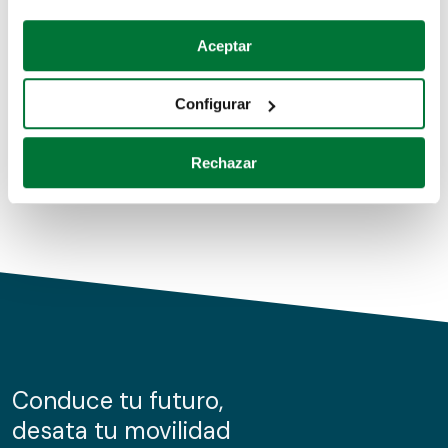
Coches de segunda mano
Si lo permite, también quisiéramos:
Aceptar
Recopilar información sobre su ubicación geográfica
Coches de km0
que puede tener una precisión de varios metros
Configurar
Coches de renting
Identificar su dispositivo analizándolo activamente
para buscar características específicas (huellas
Rechazar
digitales)
Obtenga más información sobre cómo se procesan sus
datos personales y establezca sus preferencias en la
sección de datos
. Puede cambiar o retirar su
consentimiento en cualquier momento en la Declaración
de cookies.
Las cookies de este sitio web se usan para personalizar
el contenido y los anuncios, ofrecer funciones de redes
sociales y analizar el tráfico. Además, compartimos
Conduce tu futuro,
información sobre el uso que haga del sitio web con
desata tu movilidad
nuestros partners de redes sociales, publicidad y análisis