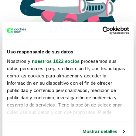
Uso responsable de sus datos
Nosotros y
nuestros 1022 socios
procesamos sus
datos personales, p.ej., su dirección IP, con tecnologías
como las cookies para almacenar y acceder la
Lo sentimos, no sabemos como
información en su dispositivo con el fin de ofrecer
te hemos traido hasta aquí.
publicidad y contenido personalizados, medición de
publicidad y contenido, investigación de audiencia y
desarrollo de servicios. Tiene la opción de seleccionar
Pero puedes encontrar el coche que estás
quién usa sus datos y con qué propósitos. Puede
buscando en alguno de estos enlaces:
cambiar o retirar su consentimiento en cualquier
momento desde la Declaración de cookies o clicando en
Coches nuevos
Mostrar detalles
el Menú de consentimiento.