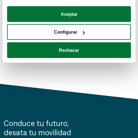
Coches de segunda mano
Si lo permite, también quisiéramos:
Aceptar
Recopilar información sobre su ubicación geográfica
Coches de km0
que puede tener una precisión de varios metros
Configurar
Coches de renting
Identificar su dispositivo analizándolo activamente
para buscar características específicas (huellas
Rechazar
digitales)
Obtenga más información sobre cómo se procesan sus
datos personales y establezca sus preferencias en la
sección de datos
. Puede cambiar o retirar su
consentimiento en cualquier momento en la Declaración
de cookies.
Las cookies de este sitio web se usan para personalizar
el contenido y los anuncios, ofrecer funciones de redes
sociales y analizar el tráfico. Además, compartimos
Conduce tu futuro,
información sobre el uso que haga del sitio web con
desata tu movilidad
nuestros partners de redes sociales, publicidad y análisis