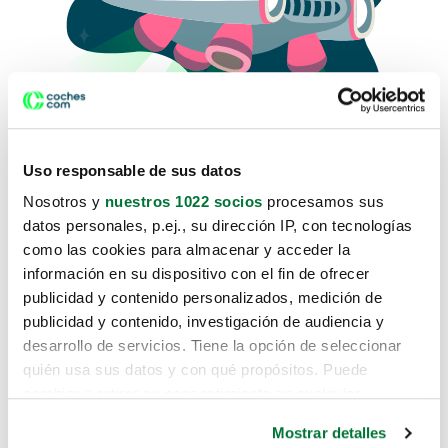
Uso responsable de sus datos
Nosotros y
nuestros 1022 socios
procesamos sus
datos personales, p.ej., su dirección IP, con tecnologías
como las cookies para almacenar y acceder la
Lo sentimos, no sabemos como
información en su dispositivo con el fin de ofrecer
te hemos traido hasta aquí.
publicidad y contenido personalizados, medición de
publicidad y contenido, investigación de audiencia y
desarrollo de servicios. Tiene la opción de seleccionar
Pero puedes encontrar el coche que estás
quién usa sus datos y con qué propósitos. Puede
buscando en alguno de estos enlaces:
cambiar o retirar su consentimiento en cualquier
momento desde la Declaración de cookies o clicando en
Coches nuevos
Mostrar detalles
el Menú de consentimiento.