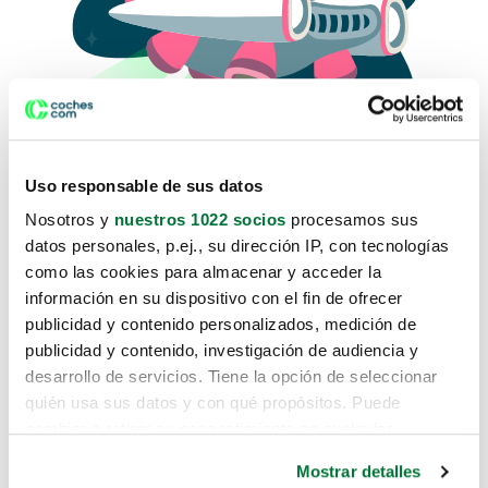
Uso responsable de sus datos
Nosotros y
nuestros 1022 socios
procesamos sus
datos personales, p.ej., su dirección IP, con tecnologías
como las cookies para almacenar y acceder la
Lo sentimos, no sabemos como
información en su dispositivo con el fin de ofrecer
te hemos traido hasta aquí.
publicidad y contenido personalizados, medición de
publicidad y contenido, investigación de audiencia y
desarrollo de servicios. Tiene la opción de seleccionar
Pero puedes encontrar el coche que estás
quién usa sus datos y con qué propósitos. Puede
buscando en alguno de estos enlaces:
cambiar o retirar su consentimiento en cualquier
momento desde la Declaración de cookies o clicando en
Coches nuevos
Mostrar detalles
el Menú de consentimiento.