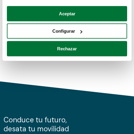
Coches de segunda mano
Si lo permite, también quisiéramos:
Aceptar
Recopilar información sobre su ubicación geográfica
Coches de km0
que puede tener una precisión de varios metros
Configurar
Coches de renting
Identificar su dispositivo analizándolo activamente
para buscar características específicas (huellas
Rechazar
digitales)
Obtenga más información sobre cómo se procesan sus
datos personales y establezca sus preferencias en la
sección de datos
. Puede cambiar o retirar su
consentimiento en cualquier momento en la Declaración
de cookies.
Las cookies de este sitio web se usan para personalizar
el contenido y los anuncios, ofrecer funciones de redes
sociales y analizar el tráfico. Además, compartimos
Conduce tu futuro,
información sobre el uso que haga del sitio web con
desata tu movilidad
nuestros partners de redes sociales, publicidad y análisis