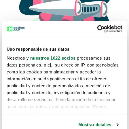
Uso responsable de sus datos
Nosotros y
nuestros 1022 socios
procesamos sus
datos personales, p.ej., su dirección IP, con tecnologías
como las cookies para almacenar y acceder la
Lo sentimos, no sabemos como
información en su dispositivo con el fin de ofrecer
te hemos traido hasta aquí.
publicidad y contenido personalizados, medición de
publicidad y contenido, investigación de audiencia y
desarrollo de servicios. Tiene la opción de seleccionar
Pero puedes encontrar el coche que estás
quién usa sus datos y con qué propósitos. Puede
buscando en alguno de estos enlaces:
cambiar o retirar su consentimiento en cualquier
momento desde la Declaración de cookies o clicando en
Coches nuevos
Mostrar detalles
el Menú de consentimiento.