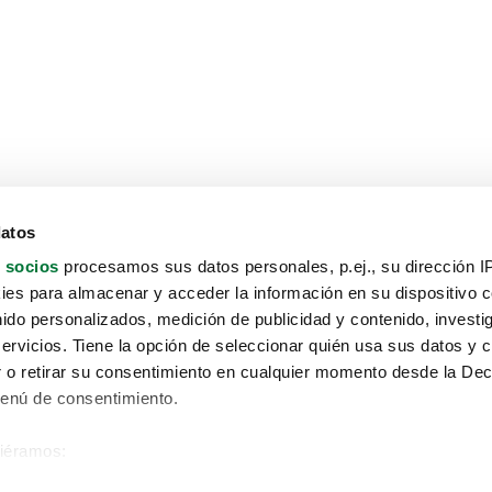
datos
 socios
procesamos sus datos personales, p.ej., su dirección I
es para almacenar y acceder la información en su dispositivo co
nido personalizados, medición de publicidad y contenido, investi
servicios. Tiene la opción de seleccionar quién usa sus datos y 
 o retirar su consentimiento en cualquier momento desde la Dec
Menú de consentimiento.
siéramos:
Aviso protección de datos
 sobre su ubicación geográfica que puede tener una precisión de