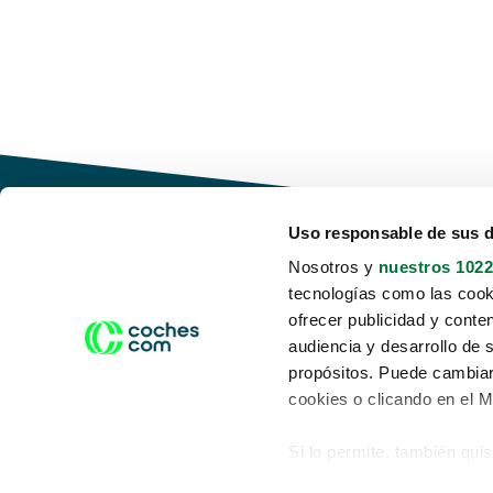
Uso responsable de sus 
Nosotros y
nuestros 1022
tecnologías como las cooki
Conduce tu futuro,
ofrecer publicidad y conte
desata tu movilidad
audiencia y desarrollo de 
propósitos. Puede cambiar
cookies o clicando en el 
Si lo permite, también qui
Acerca de nosotros
Aviso legal
Recopilar información