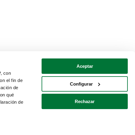
Aceptar
P, con
n el fin de
Configurar
gación de
con qué
Rechazar
laración de
Política de cookies
Contacto
 varios metros