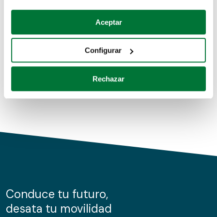
Coches de segunda mano
Si lo permite, también quisiéramos:
Aceptar
Recopilar información sobre su ubicación geográfica
Coches de km0
que puede tener una precisión de varios metros
Configurar
Coches de renting
Identificar su dispositivo analizándolo activamente
para buscar características específicas (huellas
Rechazar
digitales)
Obtenga más información sobre cómo se procesan sus
datos personales y establezca sus preferencias en la
sección de datos
. Puede cambiar o retirar su
consentimiento en cualquier momento en la Declaración
de cookies.
Las cookies de este sitio web se usan para personalizar
el contenido y los anuncios, ofrecer funciones de redes
sociales y analizar el tráfico. Además, compartimos
Conduce tu futuro,
información sobre el uso que haga del sitio web con
desata tu movilidad
nuestros partners de redes sociales, publicidad y análisis