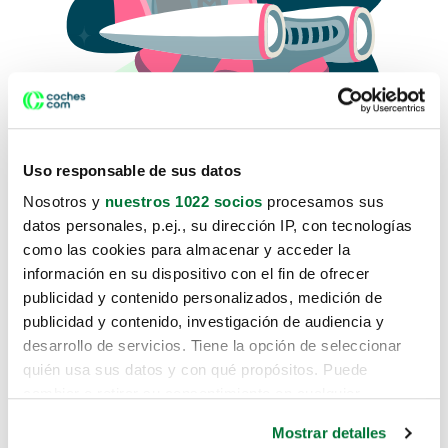
Uso responsable de sus datos
Nosotros y
nuestros 1022 socios
procesamos sus
datos personales, p.ej., su dirección IP, con tecnologías
como las cookies para almacenar y acceder la
Lo sentimos, no sabemos como
información en su dispositivo con el fin de ofrecer
te hemos traido hasta aquí.
publicidad y contenido personalizados, medición de
publicidad y contenido, investigación de audiencia y
desarrollo de servicios. Tiene la opción de seleccionar
Pero puedes encontrar el coche que estás
quién usa sus datos y con qué propósitos. Puede
buscando en alguno de estos enlaces:
cambiar o retirar su consentimiento en cualquier
momento desde la Declaración de cookies o clicando en
Coches nuevos
Mostrar detalles
el Menú de consentimiento.