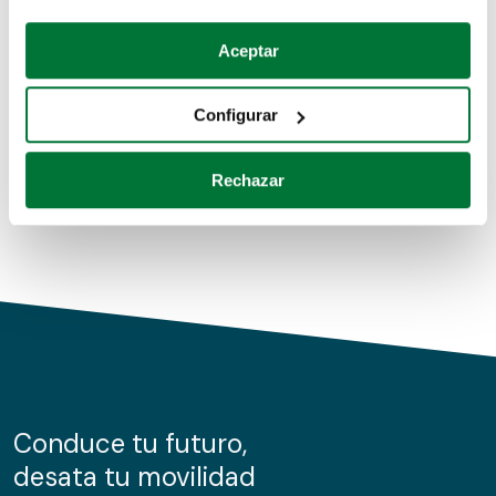
Coches de segunda mano
Si lo permite, también quisiéramos:
Aceptar
Recopilar información sobre su ubicación geográfica
Coches de km0
que puede tener una precisión de varios metros
Configurar
Coches de renting
Identificar su dispositivo analizándolo activamente
para buscar características específicas (huellas
Rechazar
digitales)
Obtenga más información sobre cómo se procesan sus
datos personales y establezca sus preferencias en la
sección de datos
. Puede cambiar o retirar su
consentimiento en cualquier momento en la Declaración
de cookies.
Las cookies de este sitio web se usan para personalizar
el contenido y los anuncios, ofrecer funciones de redes
sociales y analizar el tráfico. Además, compartimos
Conduce tu futuro,
información sobre el uso que haga del sitio web con
desata tu movilidad
nuestros partners de redes sociales, publicidad y análisis