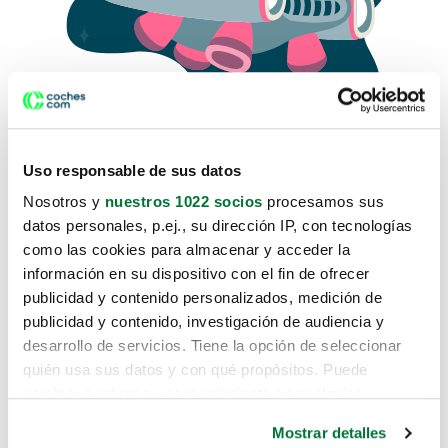
Uso responsable de sus datos
Nosotros y
nuestros 1022 socios
procesamos sus
datos personales, p.ej., su dirección IP, con tecnologías
como las cookies para almacenar y acceder la
Lo sentimos, no sabemos como
información en su dispositivo con el fin de ofrecer
te hemos traido hasta aquí.
publicidad y contenido personalizados, medición de
publicidad y contenido, investigación de audiencia y
desarrollo de servicios. Tiene la opción de seleccionar
Pero puedes encontrar el coche que estás
quién usa sus datos y con qué propósitos. Puede
buscando en alguno de estos enlaces:
cambiar o retirar su consentimiento en cualquier
momento desde la Declaración de cookies o clicando en
Coches nuevos
Mostrar detalles
el Menú de consentimiento.