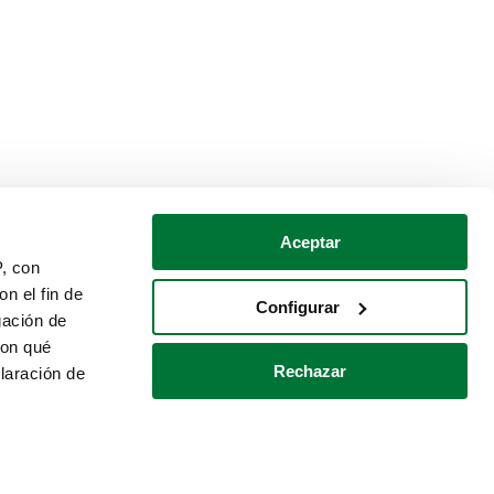
Aceptar
P, con
n el fin de
Configurar
gación de
con qué
Rechazar
laración de
Política de cookies
Contacto
 varios metros