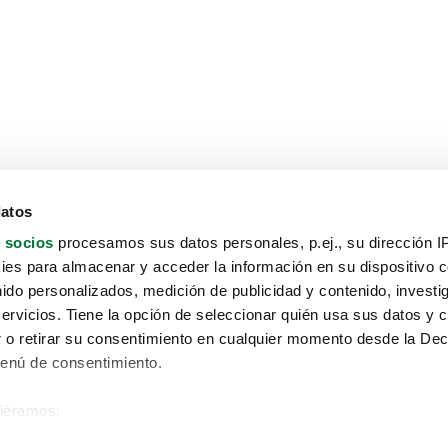
datos
 socios
procesamos sus datos personales, p.ej., su dirección I
es para almacenar y acceder la información en su dispositivo co
nido personalizados, medición de publicidad y contenido, investi
servicios. Tiene la opción de seleccionar quién usa sus datos y 
 o retirar su consentimiento en cualquier momento desde la Dec
Menú de consentimiento.
siéramos:
Aviso protección de datos
 sobre su ubicación geográfica que puede tener una precisión de