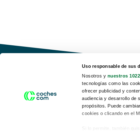
Uso responsable de sus 
Nosotros y
nuestros 1022
tecnologías como las cooki
Conduce tu futuro,
ofrecer publicidad y conte
desata tu movilidad
audiencia y desarrollo de 
propósitos. Puede cambiar
cookies o clicando en el 
Si lo permite, también qui
Acerca de nosotros
Aviso legal
Recopilar información