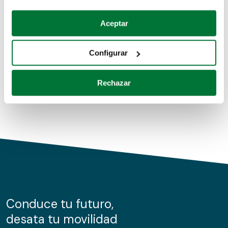
Coches de segunda mano
Si lo permite, también quisiéramos:
Aceptar
Recopilar información sobre su ubicación geográfica
Coches de km0
que puede tener una precisión de varios metros
Configurar
Coches de renting
Identificar su dispositivo analizándolo activamente
para buscar características específicas (huellas
Rechazar
digitales)
Obtenga más información sobre cómo se procesan sus
datos personales y establezca sus preferencias en la
sección de datos
. Puede cambiar o retirar su
consentimiento en cualquier momento en la Declaración
de cookies.
Las cookies de este sitio web se usan para personalizar
el contenido y los anuncios, ofrecer funciones de redes
sociales y analizar el tráfico. Además, compartimos
Conduce tu futuro,
información sobre el uso que haga del sitio web con
desata tu movilidad
nuestros partners de redes sociales, publicidad y análisis