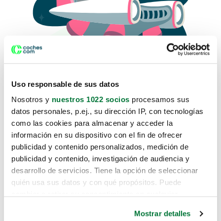
Uso responsable de sus datos
Nosotros y
nuestros 1022 socios
procesamos sus
datos personales, p.ej., su dirección IP, con tecnologías
como las cookies para almacenar y acceder la
Lo sentimos, no sabemos como
información en su dispositivo con el fin de ofrecer
te hemos traido hasta aquí.
publicidad y contenido personalizados, medición de
publicidad y contenido, investigación de audiencia y
desarrollo de servicios. Tiene la opción de seleccionar
Pero puedes encontrar el coche que estás
quién usa sus datos y con qué propósitos. Puede
buscando en alguno de estos enlaces:
cambiar o retirar su consentimiento en cualquier
momento desde la Declaración de cookies o clicando en
Coches nuevos
Mostrar detalles
el Menú de consentimiento.