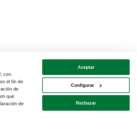
Aceptar
P, con
n el fin de
Configurar
gación de
con qué
Rechazar
laración de
Política de cookies
Contacto
 varios metros