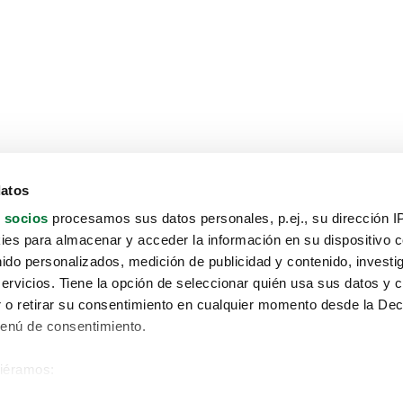
datos
 socios
procesamos sus datos personales, p.ej., su dirección I
es para almacenar y acceder la información en su dispositivo co
nido personalizados, medición de publicidad y contenido, investi
servicios. Tiene la opción de seleccionar quién usa sus datos y 
 o retirar su consentimiento en cualquier momento desde la Dec
Menú de consentimiento.
siéramos:
Aviso protección de datos
 sobre su ubicación geográfica que puede tener una precisión de