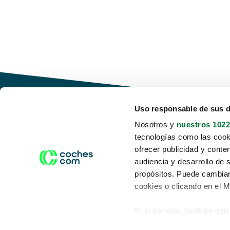
Uso responsable de sus 
Nosotros y
nuestros 1022
tecnologías como las cooki
Conduce tu futuro,
ofrecer publicidad y conte
desata tu movilidad
audiencia y desarrollo de 
propósitos. Puede cambiar
cookies o clicando en el 
Si lo permite, también qui
Acerca de nosotros
Aviso legal
Recopilar información