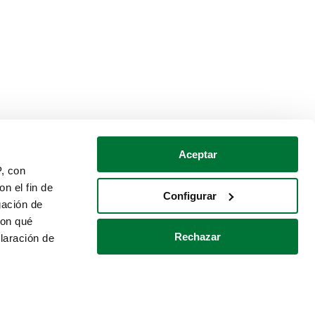
Aceptar
P, con
n el fin de
Configurar
gación de
con qué
Rechazar
laración de
Política de cookies
Contacto
 varios metros