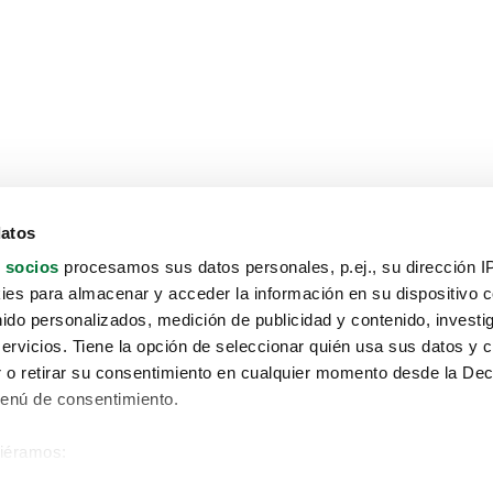
datos
 socios
procesamos sus datos personales, p.ej., su dirección I
es para almacenar y acceder la información en su dispositivo co
nido personalizados, medición de publicidad y contenido, investi
servicios. Tiene la opción de seleccionar quién usa sus datos y 
 o retirar su consentimiento en cualquier momento desde la Dec
Menú de consentimiento.
siéramos:
Aviso protección de datos
 sobre su ubicación geográfica que puede tener una precisión de