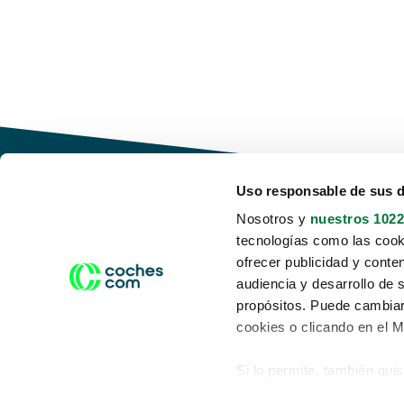
Uso responsable de sus 
Nosotros y
nuestros 1022
tecnologías como las cooki
Conduce tu futuro,
ofrecer publicidad y conte
desata tu movilidad
audiencia y desarrollo de 
propósitos. Puede cambiar
cookies o clicando en el 
Si lo permite, también qui
Acerca de nosotros
Aviso legal
Recopilar información